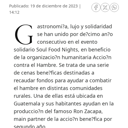
Publicado: 19 de diciembre de 2023 |
RRSS Facebook
RRSS Twitte
RRSS 
14:12
Gastronomi?a, lujo y solidaridad
se han unido por de?cimo an?o
consecutivo en el evento
solidario Soul Food Nights, en beneficio
de la organizacio?n humanitaria Accio?n
contra el Hambre. Se trata de una serie
de cenas bene?ficas destinadas a
recaudar fondos para ayudar a combatir
el hambre en distintas comunidades
rurales. Una de ellas está ubicada en
Guatemala y sus habitantes ayudan en la
produccio?n del famoso Ron Zacapa,
main partner de la accio?n bene?fica por
segundo año.