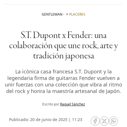
GENTLEMAN
-
PLACERES
S.T. Dupont x Fender: una
colaboración que une rock, arte y
tradición japonesa
La icónica casa francesa S.T. Dupont y la
legendaria firma de guitarras Fender vuelven a
unir fuerzas con una colección que vibra al ritmo
del rock y honra la maestría artesanal de Japón.
Escrito por
Raquel Sánchez
Publicado: 20 de junio de 2025 | 11:23
RRSS Facebook
RRSS Twitte
RRSS 