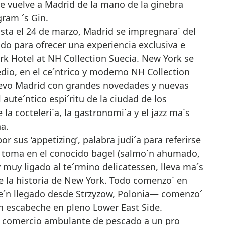
e vuelve a Madrid de la mano de la ginebra
ram ´s Gin.
hasta el 24 de marzo, Madrid se impregnara´ del
ndo para ofrecer una experiencia exclusiva e
rk Hotel at NH Collection Suecia. New York se
dio, en el ce´ntrico y moderno NH Collection
uevo Madrid con grandes novedades y nuevas
 aute´ntico espi´ritu de la ciudad de los
 la cocteleri´a, la gastronomi´a y el jazz ma´s
a.
 sus ‘appetizing’, palabra judi´a para referirse
e toma en el conocido bagel (salmo´n ahumado,
y muy ligado al te´rmino delicatessen, lleva ma´s
e la historia de New York. Todo comenzo´ en
e´n llegado desde Strzyzow, Polonia— comenzo´
en escabeche en pleno Lower East Side.
l comercio ambulante de pescado a un pro