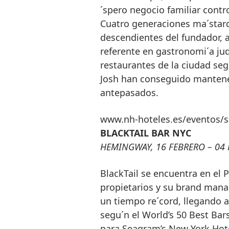
´spero negocio familiar control
Cuatro generaciones ma´stard
descendientes del fundador, a
referente en gastronomi´a jud
restaurantes de la ciudad seg
Josh han conseguido mantener
antepasados.
www.nh-hoteles.es/eventos/s
BLACKTAIL BAR NYC
HEMINGWAY, 16 FEBRERO – 04 M
BlackTail se encuentra en el P
propietarios y su brand mana
un tiempo re´cord, llegando 
segu´n el World’s 50 Best Bar
para Seagram’s New York Hote