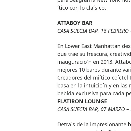
´tico con lo cla´sico.
ATTABOY BAR
CASA SUECIA BAR, 16 FEBRERO –
En Lower East Manhattan desc
que trae su frescura, creativi
inauguracio´n en 2013, Attabo
mejores 10 bares durante vari
Creadores del mi´tico co´ctel 
basa en la intuicio´n y en la
bebida exclusiva para cada p
FLATIRON LOUNGE
CASA SUECIA BAR, 07 MARZO – 
Detra´s de la impresionante b