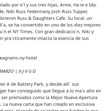
ado por e´l y sus tres hijas, Anne, Ha ie e Ida.
e, Niki Russ Federmany Josh Russ Tupper,
brieron Russ & Daughters Cafe. Su local, un
i´a, se ha convertido en uno de los diez mejores
u´n el NY Times. Con gran dedicacio´n, Niki y
 pra´cticamente intacta la esencia de sus
eagrams-ny-hotel
ARZO | X-J-V-S-D
ier A de Battery Park, y desde alli´ sus
ger han conseguido que llegue a lo ma´s alto en
a ser premiados como la Mejor Nueva Apertura
s. La nueva carta que han creado en exclusiva
l esta´ plagada de co´cteles que funden lo exo