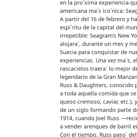
en la pro´xima experiencia qu
americana ma´s ico´nica: Seag
A partir del 16 de febrero y 
espi´ritu de la capital del mu
irrepetible: Seagram’s New Yo
alojara´, durante un mes y me
Suecia para conquistar de n
experiencias. Una vez ma´s, el
rascacielos traera´ lo mejor de
legendario de la Gran Manzan
Russ & Daughters, conocido por
a toda aquella comida que s
queso cremoso, caviar, etc.), 
de un siglo formando parte d
1914, cuando Joel Russ —reci
a vender arenques de barril 
Con el tiempo, Russ paso´ de