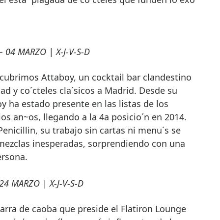
 04 MARZO | X-J-V-S-D
ubrimos Attaboy, un cocktail bar clandestino
dad y co´cteles cla´sicos a Madrid. Desde su
y ha estado presente en las listas de los
os an~os, llegando a la 4a posicio´n en 2014.
Penicillin, su trabajo sin cartas ni menu´s se
s mezclas inesperadas, sorprendiendo con una
ersona.
24 MARZO | X-J-V-S-D
arra de caoba que preside el Flatiron Lounge