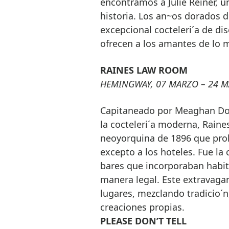
encontramos a Julie Reiner, u
historia. Los an~os dorados de
excepcional cocteleri´a de di
ofrecen a los amantes de lo m
RAINES LAW ROOM
HEMINGWAY, 07 MARZO – 24 MA
Capitaneado por Meaghan Dor
la cocteleri´a moderna, Rain
neoyorquina de 1896 que prohi
excepto a los hoteles. Fue la
bares que incorporaban habita
manera legal. Este extravagan
lugares, mezclando tradicio´n,
creaciones propias.
PLEASE DON’T TELL