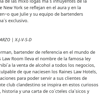
na de las mixo´logas ma´s influyentes de la
 New York se reflejan en el aura y en la
sen~o que Julie y su equipo de bartenders
a´s exclusivo.
RZO | X-J-V-S-D
man, bartender de referencia en el mundo de
es Law Room lleva el nombre de la famosa ley
bi´a la venta de alcohol a todos los negocios,
 culpable de que naciesen los Raines Law Hotels,
ciones para poder servir a sus clientes de
te club clandestino se inspira en estos curiosos
 historia y una carta de co´cteles cla´sicos y