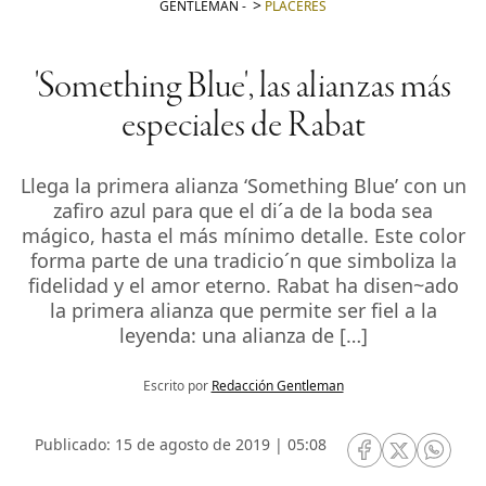
GENTLEMAN
-
PLACERES
'Something Blue', las alianzas más
especiales de Rabat
Llega la primera alianza ‘Something Blue’ con un
zafiro azul para que el di´a de la boda sea
mágico, hasta el más mínimo detalle. Este color
forma parte de una tradicio´n que simboliza la
fidelidad y el amor eterno. Rabat ha disen~ado
la primera alianza que permite ser fiel a la
leyenda: una alianza de […]
Escrito por
Redacción Gentleman
Publicado: 15 de agosto de 2019 | 05:08
RRSS Facebook
RRSS Twitte
RRSS 