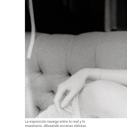
La exposición navega entre lo real y lo
imaginario, dibujando escenas etéreas