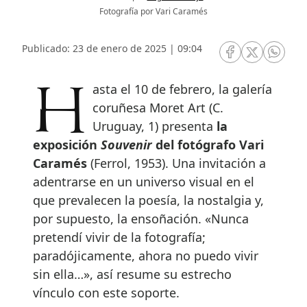
Fotografía por Vari Caramés
Publicado: 23 de enero de 2025 | 09:04
RRSS Facebook
RRSS Twitte
RRSS 
Hasta el 10 de febrero, la galería
coruñesa Moret Art (C.
Uruguay, 1) presenta
la
exposición
Souvenir
del fotógrafo Vari
Caramés
(Ferrol, 1953). Una invitación a
adentrarse en un universo visual en el
que prevalecen la poesía, la nostalgia y,
por supuesto, la ensoñación. «Nunca
pretendí vivir de la fotografía;
paradójicamente, ahora no puedo vivir
sin ella…», así resume su estrecho
vínculo con este soporte.