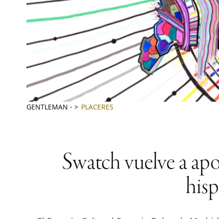
GENTLEMAN
-
PLACERES
Swatch vuelve a apos
his