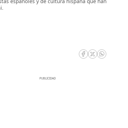
istas españoles y de cultura hispana que han
i.
RRSS Facebook
RRSS Twitter
RRSS Whatsa