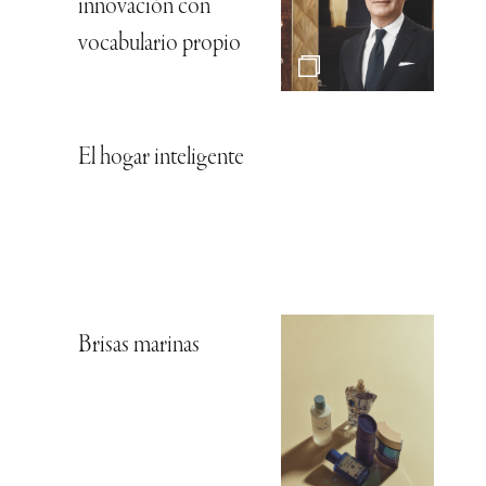
Agenda nacional:
Propuestas
culturales en todos
los rincones del país
Heart Cone Chair,
directa al corazón