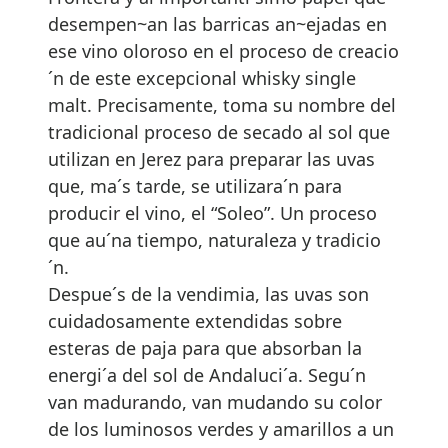
Hambre de mar
Echen el ancla
Blowin’ in the wind