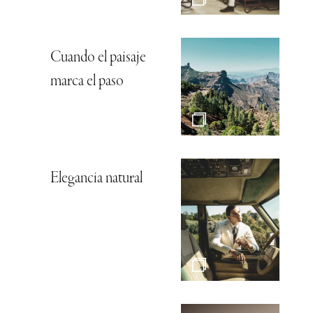
Agenda
internacional: La
cultura como excusa
para viajar por el
mundo
Una cita con las
primeras grandes
novedades de la
temporada