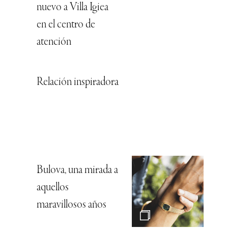
Pablo Alborán: “Me
pierdo y me
encuentro
constantemente en
la música”
Racing en tonos
suaves con TAG
Heuer