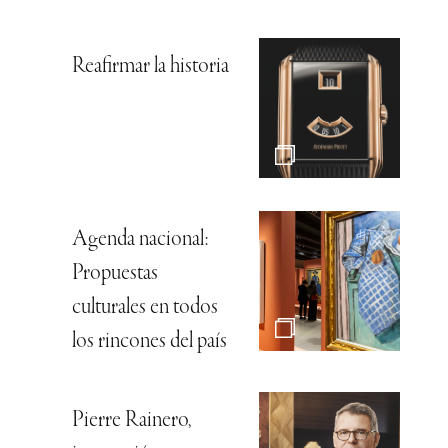
Nelson Hernández,
el viaje hasta la
cúspide
Bvlgari, con un
punto de color
Louis Vuitton, la
elegancia más
natural