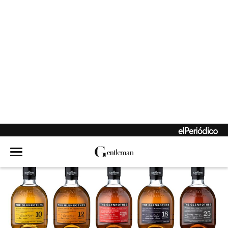
nueva forma de
brillar junto a Tana
Rivera
El vuelo eterno del
zafiro en Tiffany &
Co.
Frente al mar, en
Clandestino cada
plato encuentra su