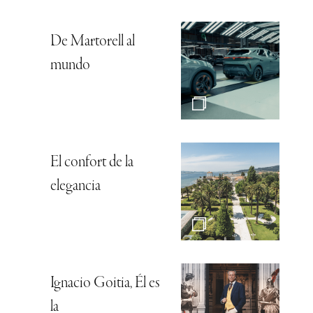
Agenda nacional:
Propuestas
culturales en todos
los rincones del país
Cartier, mirada
interior