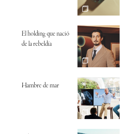
OMEGA regresa a
Serrano
Sandon Marbella, el
lujo de la calma
Vinos: 50 formas de
expresarse