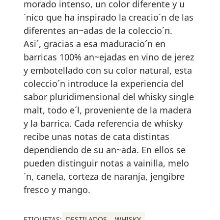
Richi Arambarri: El
vino, contado de
otra forma
Cuando el paisaje
marca el paso