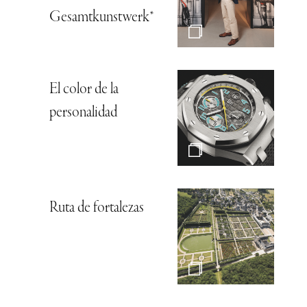
“El castigo de
Valeria”: el arte en la
ciudad
El poder de la
escritura con
Montblanc
Gucci Storia: el
nuevo templo
cultural de Florencia