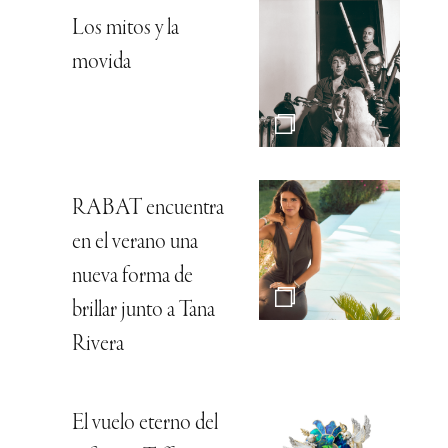
ZENITH deja ver
el tiempo
Audemars Piguet,
esencia relojera