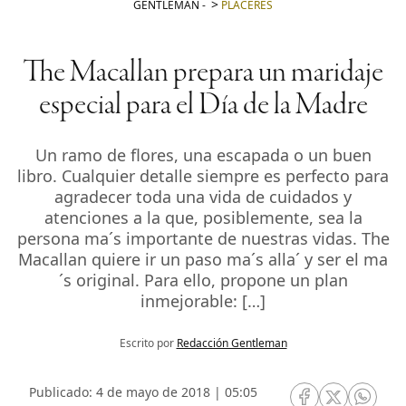
GENTLEMAN
-
PLACERES
The Macallan prepara un maridaje
especial para el Día de la Madre
Un ramo de flores, una escapada o un buen
libro. Cualquier detalle siempre es perfecto para
agradecer toda una vida de cuidados y
atenciones a la que, posiblemente, sea la
persona ma´s importante de nuestras vidas. The
Macallan quiere ir un paso ma´s alla´ y ser el ma
´s original. Para ello, propone un plan
inmejorable: […]
Escrito por
Redacción Gentleman
Publicado: 4 de mayo de 2018 | 05:05
RRSS Facebook
RRSS Twitte
RRSS 