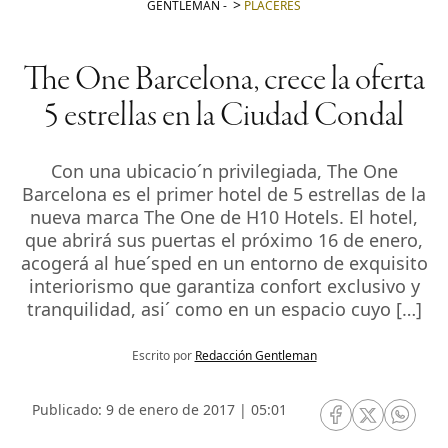
GENTLEMAN
-
PLACERES
The One Barcelona, crece la oferta
5 estrellas en la Ciudad Condal
Con una ubicacio´n privilegiada, The One
Barcelona es el primer hotel de 5 estrellas de la
nueva marca The One de H10 Hotels. El hotel,
que abrirá sus puertas el próximo 16 de enero,
acogerá al hue´sped en un entorno de exquisito
interiorismo que garantiza confort exclusivo y
tranquilidad, asi´ como en un espacio cuyo […]
Escrito por
Redacción Gentleman
Publicado: 9 de enero de 2017 | 05:01
RRSS Facebook
RRSS Twitte
RRSS 