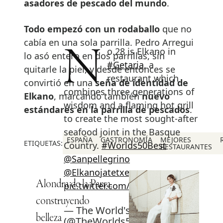
asadores de pescado del mundo
.
Todo empezó con un rodaballo
que no
cabía en una sola parrilla. Pedro Arregui
No.28 is Elkano in
lo asó entero en dos parrillas, sin
#Getaria
, a
quitarle la piel, y desde entonces se
restaurant which
convirtió en una
seña de identidad de
combines three generations of
Elkano
, marcando también
nuevo
wisdom and a flaming hot grill
estándares en la parrilla de pescados
.
to create the most sought-after
seafood joint in the Basque
ESPAÑA
GASTRONOMÍA
MEJORES
ETIQUETAS:
Country.
#Worlds50Best
RESTAURANTES
@Sanpellegrino
@Elkanojatetxea
Alondra de la Parra,
pic.twitter.com/9QJtYLfLVE
construyendo
— The World's 50 Best
belleza
(@TheWorlds50Best)
June 6,