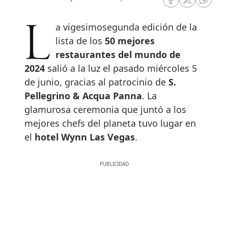
RRSS Facebook
RRSS Twitte
RRSS 
La vigesimosegunda edición de la
lista de los
50 mejores
restaurantes del mundo de
2024
salió a la luz el pasado miércoles 5
de junio, gracias al patrocinio de
S.
Pellegrino & Acqua Panna
. La
glamurosa ceremonia que juntó a los
mejores chefs del planeta tuvo lugar en
el
hotel Wynn Las Vegas
.