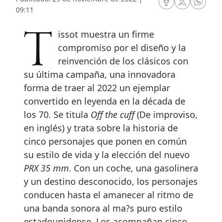
RRSS Facebook
RRSS Twitte
RRSS 
09:11
Tissot muestra un firme
compromiso por el diseño y la
reinvención de los clásicos con
su última campaña, una innovadora
forma de traer al 2022 un ejemplar
convertido en leyenda en la década de
los 70. Se titula
Off the cuff
(De improviso,
en inglés) y trata sobre la historia de
cinco personajes que ponen en común
su estilo de vida y la elección del nuevo
PRX 35 mm
. Con un coche, una gasolinera
y un destino desconocido, los personajes
conducen hasta el amanecer al ritmo de
una banda sonora al ma?s puro estilo
estadounidense. Los acompañan cinco