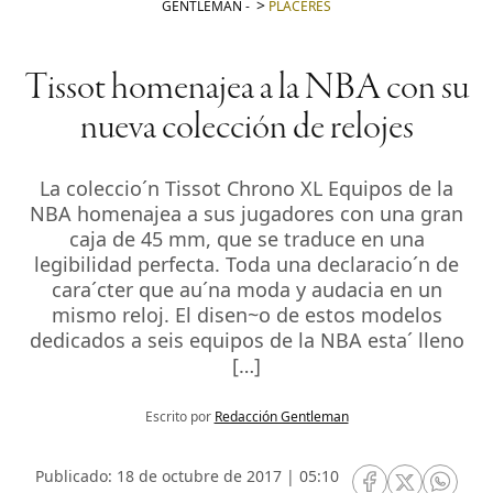
GENTLEMAN
-
PLACERES
Tissot homenajea a la NBA con su
nueva colección de relojes
La coleccio´n Tissot Chrono XL Equipos de la
NBA homenajea a sus jugadores con una gran
caja de 45 mm, que se traduce en una
legibilidad perfecta. Toda una declaracio´n de
cara´cter que au´na moda y audacia en un
mismo reloj. El disen~o de estos modelos
dedicados a seis equipos de la NBA esta´ lleno
[…]
Escrito por
Redacción Gentleman
Publicado: 18 de octubre de 2017 | 05:10
RRSS Facebook
RRSS Twitte
RRSS 