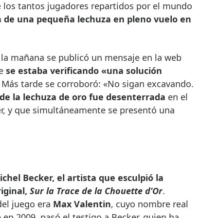
 los tantos jugadores repartidos por el mundo
a de una pequeña lechuza en pleno vuelo
en
e la mañana se publicó un mensaje en la web
ue
se estaba verificando «una solución
. Más tarde se corroboró: «No sigan excavando.
de la lechuza de oro fue desenterrada
en el
er, y que simultáneamente se presentó una
chel Becker, el artista que esculpió la
riginal,
Sur la Trace de la Chouette d’Or
.
del juego era
Max Valentin
, cuyo nombre real
 en 2009, pasó el testigo a Becker, quien ha