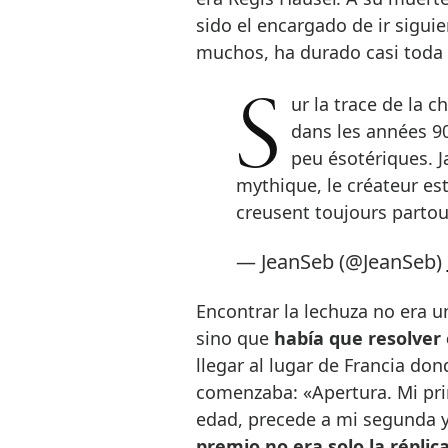
sido el encargado de ir sigui
muchos, ha durado casi toda 
Sur la trace de la chouette d'or, une chasse au trésor créée
dans les années 90
peu ésotériques. J
mythique, le créateur e
creusent toujours partou
— JeanSeb (@JeanSeb)
Encontrar la lechuza no era 
sino que
había que resolver
llegar al lugar de Francia don
comenzaba: «Apertura. Mi pri
edad, precede a mi segunda 
premio no era solo la réplic