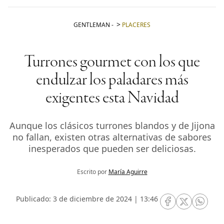
GENTLEMAN
-
PLACERES
Turrones gourmet con los que
endulzar los paladares más
exigentes esta Navidad
Aunque los clásicos turrones blandos y de Jijona
no fallan, existen otras alternativas de sabores
inesperados que pueden ser deliciosas.
Escrito por
María Aguirre
Publicado: 3 de diciembre de 2024 | 13:46
RRSS Facebook
RRSS Twitte
RRSS 