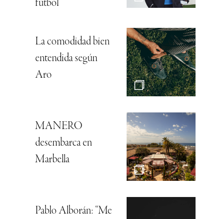
fútbol
La comodidad bien
entendida según
Aro
MANERO
desembarca en
Marbella
Pablo Alborán: “Me