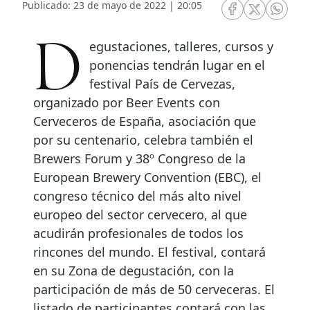
Publicado: 23 de mayo de 2022 | 20:05
RRSS Facebook
RRSS Twitte
RRSS 
Degustaciones, talleres, cursos y
ponencias tendrán lugar en el
festival País de Cervezas,
organizado por Beer Events con
Cerveceros de España, asociación que
por su centenario, celebra también el
Brewers Forum y 38º Congreso de la
European Brewery Convention (EBC), el
congreso técnico del más alto nivel
europeo del sector cervecero, al que
acudirán profesionales de todos los
rincones del mundo. El festival, contará
en su Zona de degustación, con la
participación de más de 50 cerveceras. El
listado de participantes contará con las