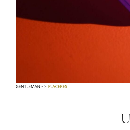
GENTLEMAN
-
PLACERES
U