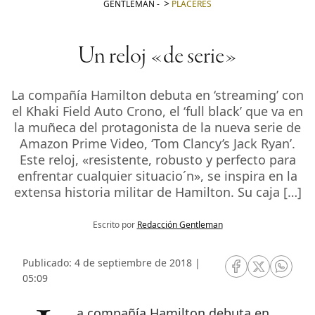
GENTLEMAN
-
PLACERES
Un reloj «de serie»
La compañía Hamilton debuta en ‘streaming’ con
el Khaki Field Auto Crono, el ‘full black’ que va en
la muñeca del protagonista de la nueva serie de
Amazon Prime Video, ‘Tom Clancy’s Jack Ryan’.
Este reloj, «resistente, robusto y perfecto para
enfrentar cualquier situacio´n», se inspira en la
extensa historia militar de Hamilton. Su caja […]
Escrito por
Redacción Gentleman
Publicado: 4 de septiembre de 2018 |
RRSS Facebook
RRSS Twitte
RRSS 
05:09