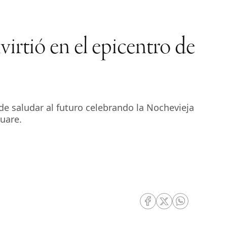
irtió en el epicentro de
l de saludar al futuro celebrando la Nochevieja
uare.
RRSS Facebook
RRSS Twitter
RRSS Whatsa