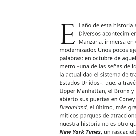
El año de esta historia es un ya lejano 1904; el lugar, Nueva York.
Diversos acontecimien
Manzana, inmersa en 
modernizador. Unos pocos ej
palabras: en octubre de aquel
metro –una de las señas de id
la actualidad el sistema de t
Estados Unidos–, que, a travé
Upper Manhattan, el Bronx y
abierto sus puertas en Coney 
Dreamland
, el último, más gr
míticos parques de atraccione
nuestra historia no es otro q
New York Times
, un rascacie