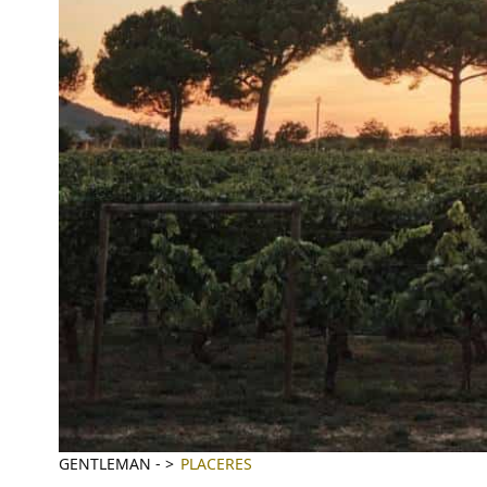
GENTLEMAN
-
PLACERES