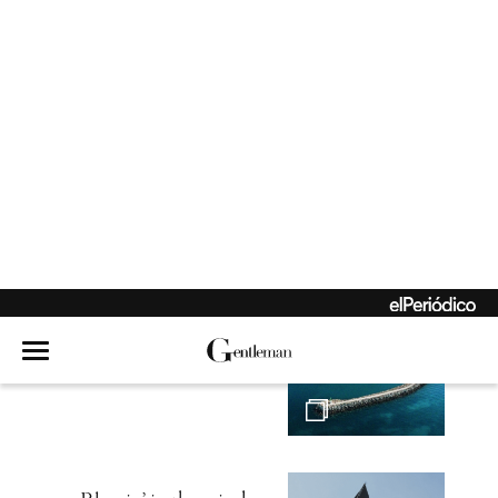
Hambre de mar
Echen el ancla