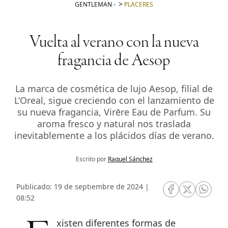
GENTLEMAN
-
PLACERES
Vuelta al verano con la nueva
fragancia de Aesop
La marca de cosmética de lujo Aesop, filial de
L’Oreal, sigue creciendo con el lanzamiento de
su nueva fragancia, Virēre Eau de Parfum. Su
aroma fresco y natural nos traslada
inevitablemente a los plácidos días de verano.
Escrito por
Raquel Sánchez
Publicado: 19 de septiembre de 2024 |
RRSS Facebook
RRSS Twitte
RRSS 
08:52