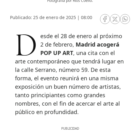
Fotografía por Ríos Coello.
Publicado: 25 de enero de 2025 | 08:00
RRSS Facebook
RRSS Twitte
RRSS 
Desde el 28 de enero al próximo
2 de febrero,
Madrid acogerá
POP UP ART
, una cita con el
arte contemporáneo que tendrá lugar en
la calle Serrano, número 59. De esta
forma, el evento reunirá en una misma
exposición un buen número de artistas,
tanto principiantes como grandes
nombres, con el fin de acercar el arte al
público en profundidad.