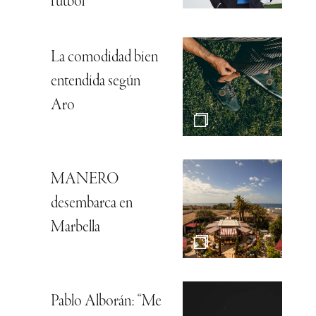
fútbol
La comodidad bien
entendida según
Aro
MANERO
desembarca en
Marbella
Pablo Alborán: “Me