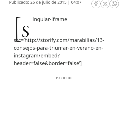
Publicado: 26 de julio de 2015 | 04:07
RRSS Facebook
RRSS Twitte
RRSS 
[singular-iframe
src=’http://storify.com/marabilias/13-
consejos-para-triunfar-en-verano-en-
instagram/embed?
header=false&border=false’]