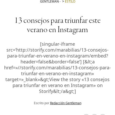
GENTLEMAN
-
ESTILO
13 consejos para triunfar este
verano en Instagram
[singular-iframe
src=’http://storify.com/marabilias/13-consejos-
para-triunfar-en-verano-en-instagram/embed?
header=false&border=false’] [&lt;a
href=»//storify.com/marabilias/13-consejos-para-
triunfar-en-verano-en-instagram»
target=»_blank»&gt;View the story «13 consejos
para triunfar en verano en Instagram» on
Storify&lt;/a&gt;]
Escrito por
Redacción Gentleman