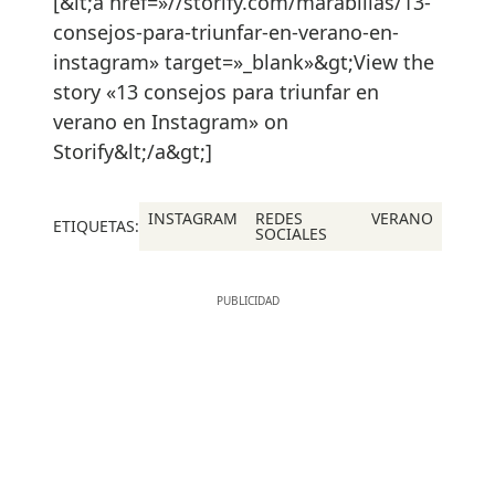
[&lt;a href=»//storify.com/marabilias/13-
consejos-para-triunfar-en-verano-en-
instagram» target=»_blank»&gt;View the
story «13 consejos para triunfar en
verano en Instagram» on
Storify&lt;/a&gt;]
INSTAGRAM
REDES
VERANO
ETIQUETAS:
SOCIALES