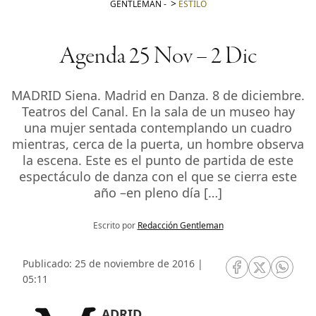
GENTLEMAN
-
ESTILO
Agenda 25 Nov – 2 Dic
MADRID Siena. Madrid en Danza. 8 de diciembre.
Teatros del Canal. En la sala de un museo hay
una mujer sentada contemplando un cuadro
mientras, cerca de la puerta, un hombre observa
la escena. Este es el punto de partida de este
espectáculo de danza con el que se cierra este
año –en pleno día […]
Escrito por
Redacción Gentleman
Publicado: 25 de noviembre de 2016 |
RRSS Facebook
RRSS Twitte
RRSS 
05:11
MADRID