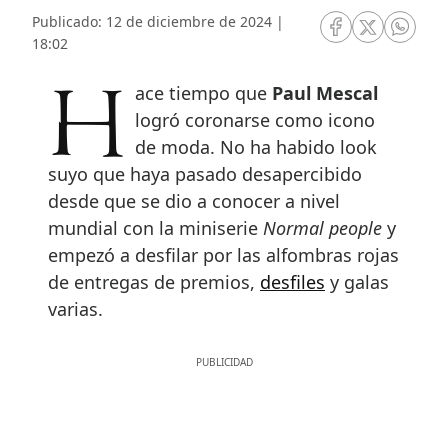
Publicado: 12 de diciembre de 2024 |
RRSS Facebook
RRSS Twitte
RRSS 
18:02
Hace tiempo que
Paul Mescal
logró coronarse como icono
de moda. No ha habido look
suyo que haya pasado desapercibido
desde que se dio a conocer a nivel
mundial con la miniserie
Normal people
y
empezó a desfilar por las alfombras rojas
de entregas de premios,
desfiles
y galas
varias.