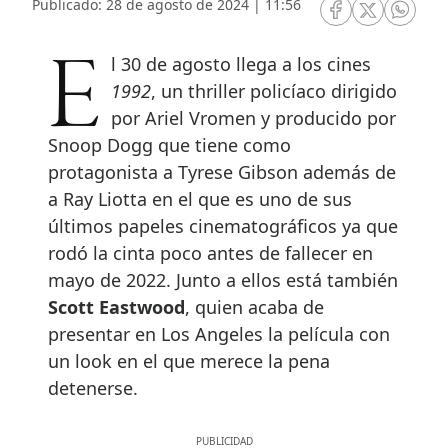
Publicado: 28 de agosto de 2024 | 11:56
RRSS Facebook
RRSS Twitte
RRSS 
El 30 de agosto llega a los cines
1992
, un thriller policíaco dirigido
por Ariel Vromen y producido por
Snoop Dogg que tiene como
protagonista a Tyrese Gibson además de
a Ray Liotta en el que es uno de sus
últimos papeles cinematográficos ya que
rodó la cinta poco antes de fallecer en
mayo de 2022. Junto a ellos está también
Scott Eastwood
, quien acaba de
presentar en Los Angeles la película con
un look en el que merece la pena
detenerse.