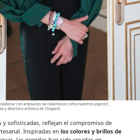
 colaborar con artesanos tan talentosos como nuestros joyeros”,
a y directora artística de Chopard.
s y sofisticadas, reflejan el compromiso de
rtesanal. Inspiradas en
los colores y brillos de
joyas, las prendas han sido creadas en