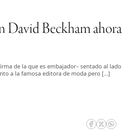
gún David Beckham ahora
firma de la que es embajador– sentado al lado
unto a la famosa editora de moda pero […]
RRSS Facebook
RRSS Twitter
RRSS Whatsa