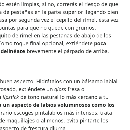
 estén limpias, si no, correrás el riesgo de que
a de pestañas en la parte superior llegando bien
Pasa por segunda vez el cepillo del rímel, ésta vez
 puntas para que no quede con grumos.
ito de rímel en las pestañas de abajo de los
 Como toque final opcional, extiéndete
poca
 delinéate
brevemente el párpado de arriba.
buen aspecto. Hidrátalos con un bálsamo labial
rosado, extiéndete un
gloss
fresa o
n
lipstick
de tono natural lo más cercano a tu
rá un aspecto de labios voluminosos como los
ntrario escoges pintalabios más intensos, trata
de maquillajes o al menos, evita pintarte los
 aspecto de frescura diurna.