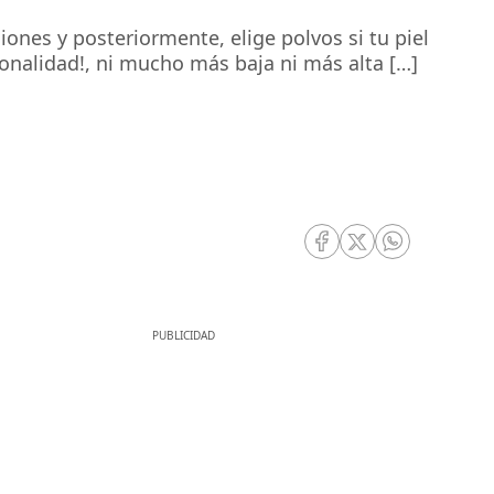
iones y posteriormente, elige polvos si tu piel
tonalidad!, ni mucho más baja ni más alta […]
RRSS Facebook
RRSS Twitter
RRSS Whatsa