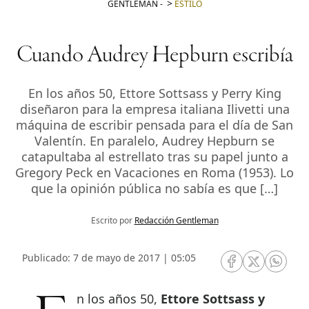
GENTLEMAN
-
ESTILO
Cuando Audrey Hepburn escribía
En los años 50, Ettore Sottsass y Perry King
diseñaron para la empresa italiana Ilivetti una
máquina de escribir pensada para el día de San
Valentín. En paralelo, Audrey Hepburn se
catapultaba al estrellato tras su papel junto a
Gregory Peck en Vacaciones en Roma (1953). Lo
que la opinión pública no sabía es que […]
Escrito por
Redacción Gentleman
Publicado: 7 de mayo de 2017 | 05:05
RRSS Facebook
RRSS Twitte
RRSS 
En los años 50,
Ettore Sottsass y