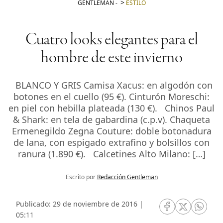
GENTLEMAN
-
ESTILO
Cuatro looks elegantes para el
hombre de este invierno
BLANCO Y GRIS Camisa Xacus: en algodón con
botones en el cuello (95 €). Cinturón Moreschi:
en piel con hebilla plateada (130 €). Chinos Paul
& Shark: en tela de gabardina (c.p.v). Chaqueta
Ermenegildo Zegna Couture: doble botonadura
de lana, con espigado extrafino y bolsillos con
ranura (1.890 €). Calcetines Alto Milano: […]
Escrito por
Redacción Gentleman
Publicado: 29 de noviembre de 2016 |
RRSS Facebook
RRSS Twitte
RRSS 
05:11