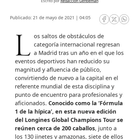
Escrito por
Redacción Gentleman
Publicado: 21 de mayo de 2021 | 04:05
RRSS Facebook
RRSS Twitte
RRSS 
Los saltos de obstáculos de
categoría internacional regresan
a Madrid tras un año en el que los
eventos deportivos han reducido su
magnitud y afluencia de público,
convirtiendo de nuevo a la capital en el
referente mundial de esta disciplina y
punto de encuentro para profesionales y
aficionados.
Conocido como la ‘Fórmula
1 de la hípica’, en esta nueva edición
del Longines Global Champions Tour se
reúnen cerca de 200 caballos
, junto a
los 130 jinetes y amazonas, siete de ellos