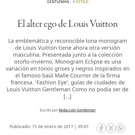
GENTLEMAN
-
ESTILO
El alter ego de Louis Vuitton
La emblemática y reconocible lona monogram
de Louis Vuitton tiene ahora otra versión
masculina. Presentada junto a la colección
otoño-invierno, Monogram Eclipse es una
variación en tonos grises y negros inspirados en
el famoso baúl Malle Courrier de la firma
francesa. 'Fashion Eye', guías de ciudades de
Louis Vuitton Gentleman Como no podía ser de
[…]
Escrito por
Redacción Gentleman
Publicado: 15 de enero de 2017 | 05:01
RRSS Facebook
RRSS Twitte
RRSS 