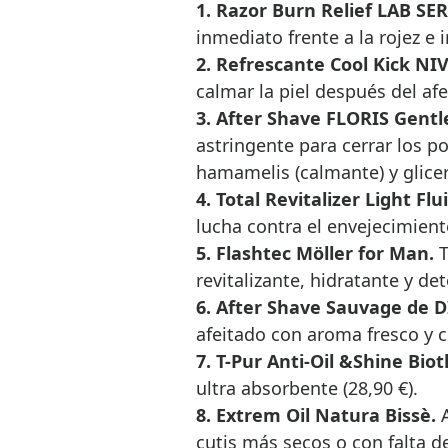
1. Razor Burn Relief LAB SE
inmediato frente a la rojez e ir
2. Refrescante Cool Kick NI
calmar la piel después del afei
3. After Shave FLORIS Gent
astringente para cerrar los po
hamamelis (calmante) y gliceri
4. Total Revitalizer Light Fl
lucha contra el envejecimiento 
5. Flashtec Möller for Man.
T
revitalizante, hidratante y det
6. After Shave Sauvage de 
afeitado con aroma fresco y cí
7. T-Pur Anti-Oil &Shine B
ultra absorbente (28,90 €).
8. Extrem Oil Natura Bissè.
cutis más secos o con falta de