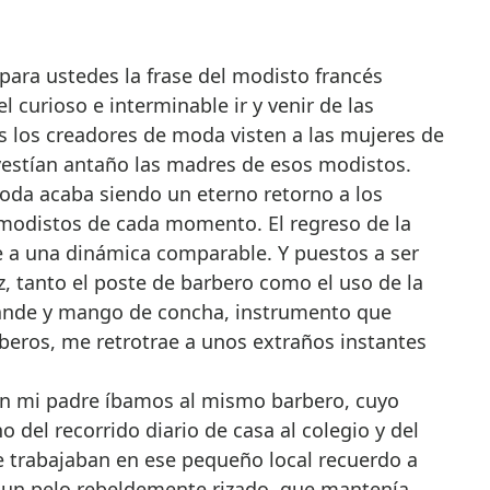
para ustedes la frase del modisto francés
l curioso e interminable ir y venir de las
s los creadores de moda visten a las mujeres de
vestían antaño las madres de esos modistos.
moda acaba siendo un eterno retorno a los
s modistos de cada momento. El regreso de la
 a una dinámica comparable. Y puestos a ser
z, tanto el poste de barbero como el uso de la
rande y mango de concha, instrumento que
beros, me retrotrae a unos extraños instantes
n mi padre íbamos al mismo barbero, cuyo
 del recorrido diario de casa al colegio y del
e trabajaban en ese pequeño local recuerdo a
a un pelo rebeldemente rizado, que mantenía