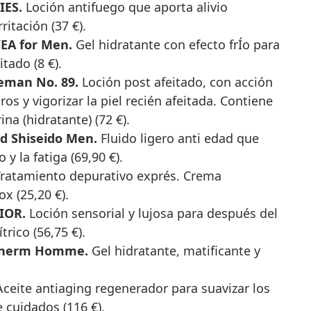
RIES.
Loción antifuego que aporta alivio
ritación (37 €).
VEA for Men.
Gel hidratante con efecto frÍo para
tado (8 €).
leman No. 89.
Loción post afeitado, con acción
ros y vigorizar la piel recién afeitada. Contiene
na (hidratante) (72 €).
uid Shiseido Men.
Fluido ligero anti edad que
y la fatiga (69,90 €).
ratamiento depurativo exprés. Crema
ox (25,20 €).
DIOR.
Loción sensorial y lujosa para después del
trico (56,75 €).
iotherm Homme.
Gel hidratante, matificante y
Aceite antiaging regenerador para suavizar los
 cuidados (116 €).