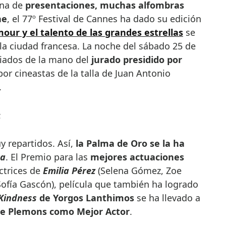
ana de
presentaciones, muchas alfombras
ne
, el 77º Festival de Cannes ha dado su edición
mour y el talento de las grandes estrellas
se
 la ciudad francesa. La noche del sábado 25 de
iados de la mano del
jurado presidido por
r cineastas de la talla de Juan Antonio
.
e
 repartidos. Así,
la Palma de Oro se la ha
ra
. El Premio para las
mejores actuaciones
ctrices de
Emilia Pérez
(Selena Gómez, Zoe
Sofía Gascón), película que también ha logrado
 Kindness
de Yorgos Lanthimos
se ha llevado a
se Plemons como Mejor Actor
.