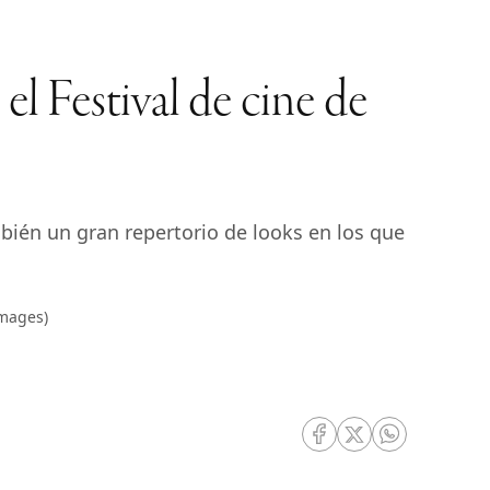
l Festival de cine de
mbién un gran repertorio de looks en los que
Images)
RRSS Facebook
RRSS Twitter
RRSS Whatsa