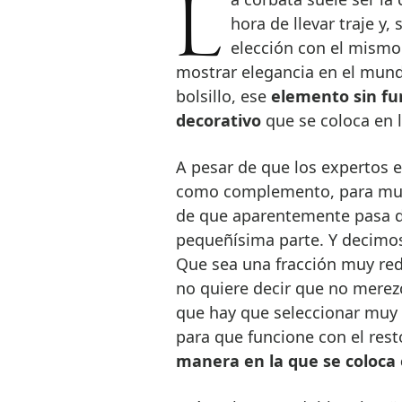
La corbata suele ser la que centra el protagonismo como accesorio a la
hora de llevar traje y
elección con el mism
mostrar elegancia en el mund
bolsillo, ese
elemento sin fu
decorativo
que se coloca en l
A pesar de que los expertos
como complemento, para much
de que aparentemente pasa d
pequeñísima parte. Y decimo
Que sea una fracción muy red
no quiere decir que no merezc
que hay que seleccionar muy 
para que funcione con el res
manera en la que se coloca