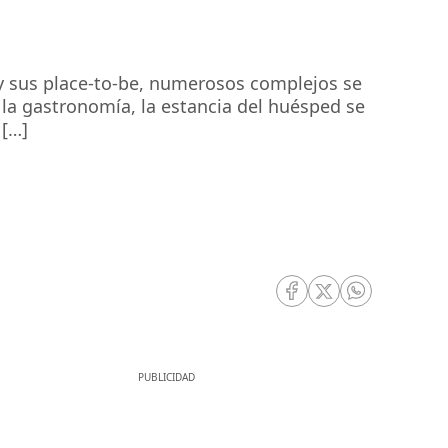
 y sus place-to-be, numerosos complejos se
la gastronomía, la estancia del huésped se
 […]
RRSS Facebook
RRSS Twitter
RRSS Whatsa