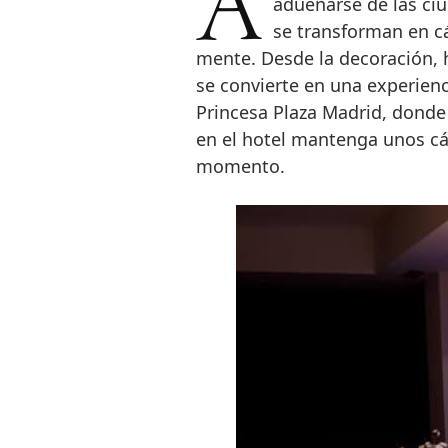
A las puertas de la época en la que el espíritu navideño comienza a
adueñarse de las ci
se transforman en c
mente. Desde la decoración, 
se convierte en una experienc
Princesa Plaza Madrid, donde 
en el hotel mantenga unos c
momento.