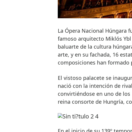
La Ópera Nacional Húngara fu
famoso arquitecto Miklós Ybl 
baluarte de la cultura húngar
arte, y en su fachada, 16 es
composiciones han formado pa
El vistoso palacete se inaugu
nació con la intención de riva
convirtiéndose en uno de los 
reina consorte de Hungría, c
En el inicio de su 139º temp