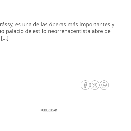
drássy, es una de las óperas más importantes y
o palacio de estilo neorrenacentista abre de
 […]
RRSS Facebook
RRSS Twitter
RRSS Whatsa