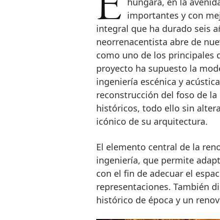
Este renovado edificio histórico, situado en pleno corazón de la capital
húngara, en la avenid
importantes y con mej
integral que ha durado seis a
neorrenacentista abre de nue
como uno de los principales 
proyecto ha supuesto la mode
ingeniería escénica y acústica
reconstrucción del foso de la
históricos, todo ello sin alter
icónico de su arquitectura.
El elemento central de la ren
ingeniería, que permite adapt
con el fin de adecuar el espa
representaciones. También di
histórico de época y un reno