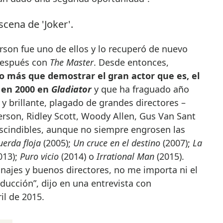
rson fue uno de ellos y lo recuperó de nuevo
 después con
The Master
. Desde entonces,
 más que demostrar el gran actor que es, el
 en 2000
en
Gladiator
y que ha fraguado año
 y brillante, plagado de grandes directores –
son, Ridley Scott, Woody Allen, Gus Van Sant
escindibles, aunque no siempre engrosen las
uerda floja
(2005);
Un cruce en el destino
(2007);
La
013);
Puro vicio
(2014) o
Irrational Man
(2015).
ajes y buenos directores, no me importa ni el
ducción”, dijo en una entrevista con
l de 2015.