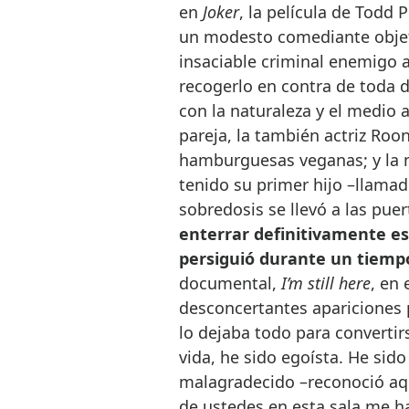
en
Joker
, la película de Todd 
un modesto comediante objeto
insaciable criminal enemigo 
recogerlo en contra de toda d
con la naturaleza y el medio
pareja, la también actriz Ro
hamburguesas veganas; y la n
tenido su primer hijo –llama
sobredosis se llevó a las pu
enterrar definitivamente es
persiguió durante un tiemp
documental,
I’m still here
, en
desconcertantes apariciones 
lo dejaba todo para convertir
vida, he sido egoísta. He sido 
malagradecido –reconoció aqu
de ustedes en esta sala me 