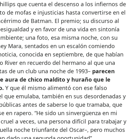
Phillips que cuenta el descenso a los infiernos de
 de mofas e injusticias hasta convertirse en el
acérrimo de Batman. El premio; su discurso al
esigualdad y en favor de una vida en sintonía
 ambiente; una foto, esa misma noche, con su
oney Mara, sentados en un escalón comiendo
oticia, conocida en septiembre, de que habían
do River en recuerdo del hermano al que una
ertas de un club una noche de 1993–
parecen
e aura de chico maldito y huraño que le
o.
Y que él mismo alimentó con ese falso
 el que emulaba, también en sus desordenadas y
públicas antes de saberse lo que tramaba, que
se en rapero. “He sido un sinvergüenza en mi
cruel a veces, una persona difícil para trabajar y
ella noche triunfante del Oscar–, pero muchos
han dado una segunda oportunidad”.