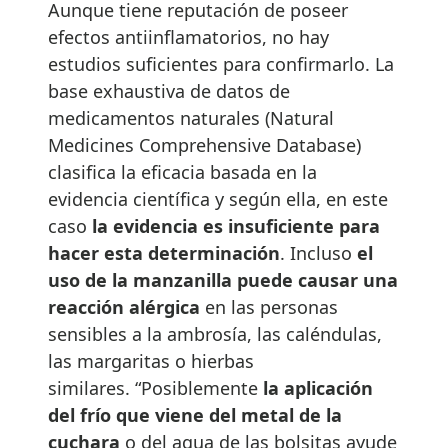
Aunque tiene reputación de poseer
efectos antiinflamatorios, no hay
estudios suficientes para confirmarlo. La
base exhaustiva de datos de
medicamentos naturales (Natural
Medicines Comprehensive Database)
clasifica la eficacia basada en la
evidencia científica y según ella, en este
caso
la evidencia es insuficiente para
hacer esta determinaci
ó
n
. Incluso
el
uso de la manzanilla puede causar una
reacci
ó
n al
é
rgica
en las personas
sensibles a la ambrosía, las caléndulas,
las margaritas o hierbas
similares. “Posiblemente
la aplicaci
ó
n
del fr
í
o
que viene del metal de la
cuchara
o del agua de las bolsitas ayude