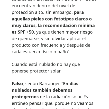
encuentran dentro del nivel de
protección alto, sin embargo,
para
aquellas pieles con fototipos claros o
muy claros, la recomendaci
ó
n m
í
nima
es SPF +50
, ya que tienen mayor riesgo
de quemarse, y sin olvidar aplicar el
producto con frecuencia y después de
cada esfuerzo físico o baño”.
Cuando está nublado no hay que
ponerse protector solar
Falso
, según Barranger. “
En d
í
as
nublados tambi
é
n debemos
protegernos
de la radiación solar. Es
erróneo pensar que, porque no veamos