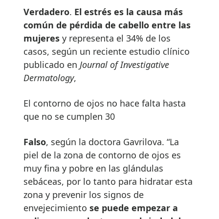
Verdadero
.
El estr
é
s es la causa m
á
s
com
ú
n de p
é
rdida de cabello entre las
mujeres
y representa el 34% de los
casos, según un reciente estudio clínico
publicado en
Journal of Investigative
Dermatology
,
El contorno de ojos no hace falta hasta
que no se cumplen 30
Falso
, según la doctora Gavrilova. “La
piel de la zona de contorno de ojos es
muy fina y pobre en las glándulas
sebáceas, por lo tanto para hidratar esta
zona y prevenir los signos de
envejecimiento
se puede empezar a