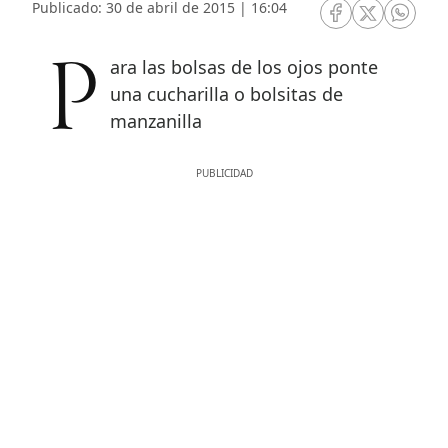
Publicado: 30 de abril de 2015 | 16:04
RRSS Facebook
RRSS Twitte
RRSS 
Para las bolsas de los ojos ponte
una cucharilla o bolsitas de
manzanilla