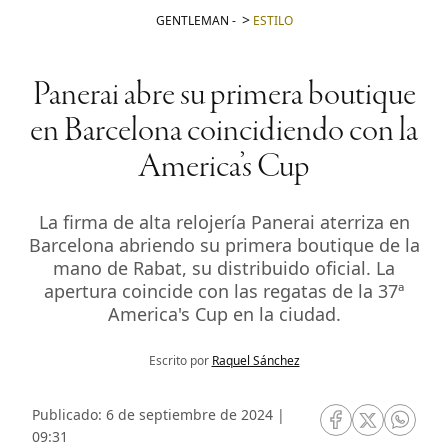
GENTLEMAN
-
ESTILO
Panerai abre su primera boutique
en Barcelona coincidiendo con la
America’s Cup
La firma de alta relojería Panerai aterriza en
Barcelona abriendo su primera boutique de la
mano de Rabat, su distribuido oficial. La
apertura coincide con las regatas de la 37ª
America's Cup en la ciudad.
Escrito por
Raquel Sánchez
Publicado: 6 de septiembre de 2024 |
RRSS Facebook
RRSS Twitte
RRSS 
09:31