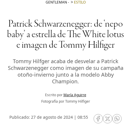
GENTLEMAN
-
ESTILO
Patrick Schwarzenegger: de ‘nepo
baby’ a estrella de The White lotus
e imagen de Tommy Hilfiger
Tommy Hilfger acaba de desvelar a Patrick
Schwarzenegger como imagen de su campaña
otoño-invierno junto a la modelo Abby
Champion.
Escrito por
María Aguirre
Fotografía por Tommy Hilfiger
Publicado: 27 de agosto de 2024 | 08:55
RRSS Facebook
RRSS Twitte
RRSS 