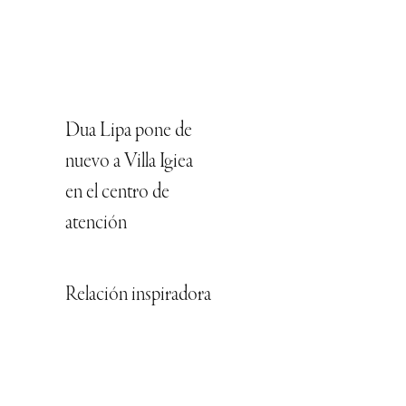
encuentro
constantemente en
la música”
Racing en tonos
suaves con TAG
Heuer
Agenda nacional:
Propuestas
culturales en todos