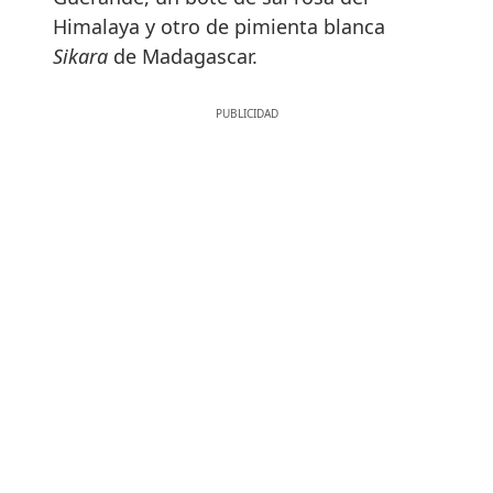
Echen el ancla
Blowin’ in the wind
Richi Arambarri: El
vino, contado de