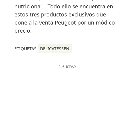
Vacheron
Constantin, manual
ultraplano
Dembélé, nuevo
embajador global de
Zegna
Leclerc ficha por el
whisky: Chivas