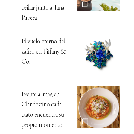
junto al mar
Cartier, geometría
flexible
Nelson Hernández,
el viaje hasta la
cúspide