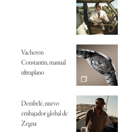
Las claves del sabor
Jerry Lewis, el
payasao audaz