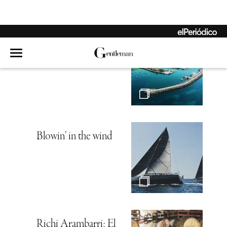
Echen el ancla
Blowin’ in the wind
Richi Arambarri: El