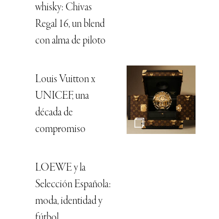
whisky: Chivas
Regal 16, un blend
con alma de piloto
Louis Vuitton x
UNICEF, una
década de
compromiso
LOEWE y la
Selección Española:
moda, identidad y
fútbol