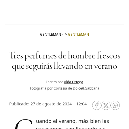
GENTLEMAN
-
GENTLEMAN
Tres perfumes de hombre frescos
que seguirás llevando en verano
Escrito por
Aida Ortega
Fotografía por Cortesía de Dolce&Gabbana
Publicado: 27 de agosto de 2024 | 12:04
RRSS Facebook
RRSS Twitte
RRSS 
vacaciones, van llegando a su