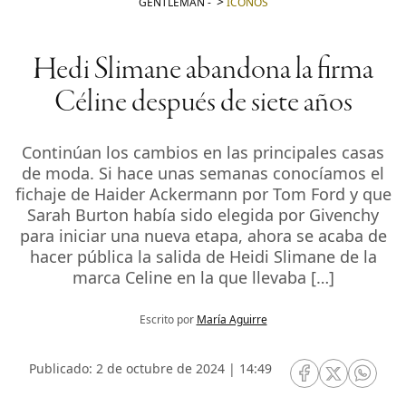
GENTLEMAN
-
ICONOS
Hedi Slimane abandona la firma
Céline después de siete años
Continúan los cambios en las principales casas
de moda. Si hace unas semanas conocíamos el
fichaje de Haider Ackermann por Tom Ford y que
Sarah Burton había sido elegida por Givenchy
para iniciar una nueva etapa, ahora se acaba de
hacer pública la salida de Heidi Slimane de la
marca Celine en la que llevaba […]
Escrito por
María Aguirre
Publicado: 2 de octubre de 2024 | 14:49
RRSS Facebook
RRSS Twitte
RRSS 