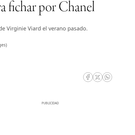
a fichar por Chanel
de Virginie Viard el verano pasado.
ges)
RRSS Facebook
RRSS Twitter
RRSS Whatsa