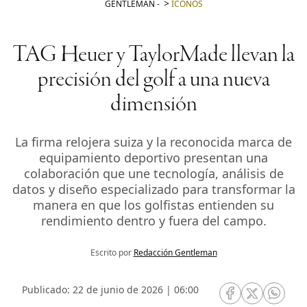
GENTLEMAN
-
ICONOS
TAG Heuer y TaylorMade llevan la
precisión del golf a una nueva
dimensión
La firma relojera suiza y la reconocida marca de
equipamiento deportivo presentan una
colaboración que une tecnología, análisis de
datos y diseño especializado para transformar la
manera en que los golfistas entienden su
rendimiento dentro y fuera del campo.
Escrito por
Redacción Gentleman
Publicado: 22 de junio de 2026 | 06:00
RRSS Facebook
RRSS Twitte
RRSS 